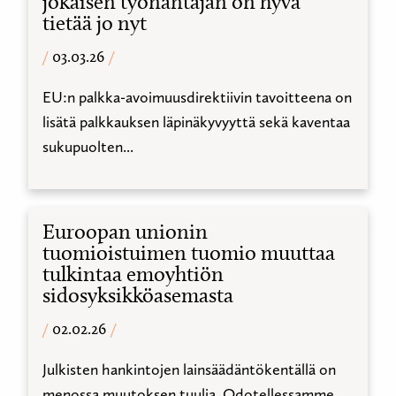
jokaisen työnantajan on hyvä
tietää jo nyt
03.03.26
EU:n palkka-avoimuusdirektiivin tavoitteena on
lisätä palkkauksen läpinäkyvyyttä sekä kaventaa
sukupuolten...
Euroopan unionin
tuomioistuimen tuomio muuttaa
tulkintaa emoyhtiön
sidosyksikköasemasta
02.02.26
Julkisten hankintojen lainsäädäntökentällä on
menossa muutoksen tuulia. Odotellessamme