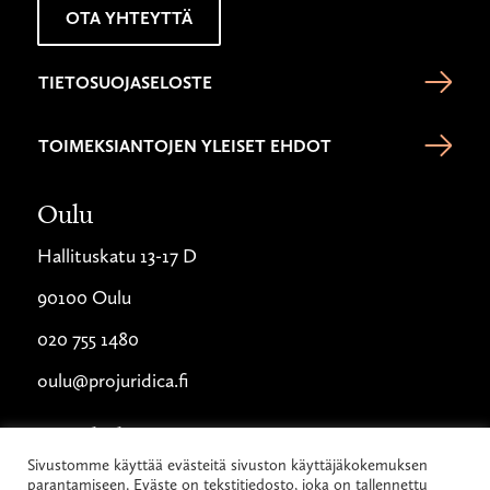
OTA YHTEYTTÄ
TIETOSUOJASELOSTE
TOIMEKSIANTOJEN YLEISET EHDOT
Oulu
Hallituskatu 13-17 D
90100 Oulu
020 755 1480
oulu@projuridica.fi
Jyväskylä
Sivustomme käyttää evästeitä sivuston käyttäjäkokemuksen
Piippukatu 11
parantamiseen. Eväste on tekstitiedosto, joka on tallennettu