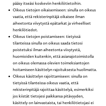
pääsy itseäsi koskeviin henkilötietoihin.
Oikeus tietojen oikaisemiseen: sinulla on oikeus
vaatia, että rekisterinpitäjä oikaisee ilman
aiheetonta viivytystä epätarkat ja virheelliset
henkilötiedot.
Oikeus tietojen poistamiseen: tietyissä
tilanteissa sinulla on oikeus saada tietosi
poistetuksi ilman aiheetonta viivytystä,
huomioiden kuitenkin, että asianajotoimistolla
on oikeus olemassa olevien toimeksiantojen
hoitamiseen käsittelyn rajoituksesta huolimatta.
Oikeus käsittelyn rajoittamiseen: sinulla on
tietyissä tilanteissa oikeus vaatia, että
rekisterinpitäjä rajoittaa käsittelyä, esimerkiksi
jos kiistät tietojesi paikkansa pitävyyden,
käsittely on lainvastaista, tai henkilötietojasi ei