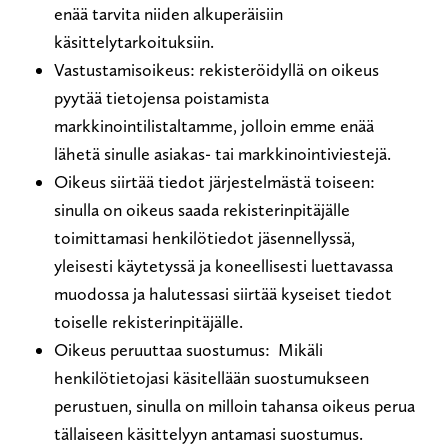
enää tarvita niiden alkuperäisiin
käsittelytarkoituksiin.
Vastustamisoikeus: rekisteröidyllä on oikeus
pyytää tietojensa poistamista
markkinointilistaltamme, jolloin emme enää
lähetä sinulle asiakas- tai markkinointiviestejä.
Oikeus siirtää tiedot järjestelmästä toiseen:
sinulla on oikeus saada rekisterinpitäjälle
toimittamasi henkilötiedot jäsennellyssä,
yleisesti käytetyssä ja koneellisesti luettavassa
muodossa ja halutessasi siirtää kyseiset tiedot
toiselle rekisterinpitäjälle.
Oikeus peruuttaa suostumus: Mikäli
henkilötietojasi käsitellään suostumukseen
perustuen, sinulla on milloin tahansa oikeus perua
tällaiseen käsittelyyn antamasi suostumus.