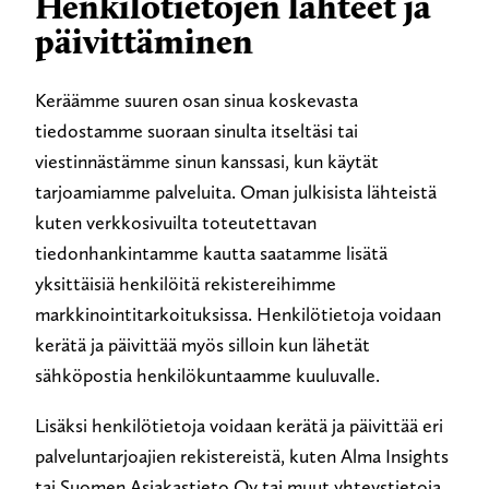
Henkilötietojen lähteet ja
päivittäminen
Keräämme suuren osan sinua koskevasta
tiedostamme suoraan sinulta itseltäsi tai
viestinnästämme sinun kanssasi, kun käytät
tarjoamiamme palveluita. Oman julkisista lähteistä
kuten verkkosivuilta toteutettavan
tiedonhankintamme kautta saatamme lisätä
yksittäisiä henkilöitä rekistereihimme
markkinointitarkoituksissa. Henkilötietoja voidaan
kerätä ja päivittää myös silloin kun lähetät
sähköpostia henkilökuntaamme kuuluvalle.
Lisäksi henkilötietoja voidaan kerätä ja päivittää eri
palveluntarjoajien rekistereistä, kuten Alma Insights
tai Suomen Asiakastieto Oy tai muut yhteystietoja