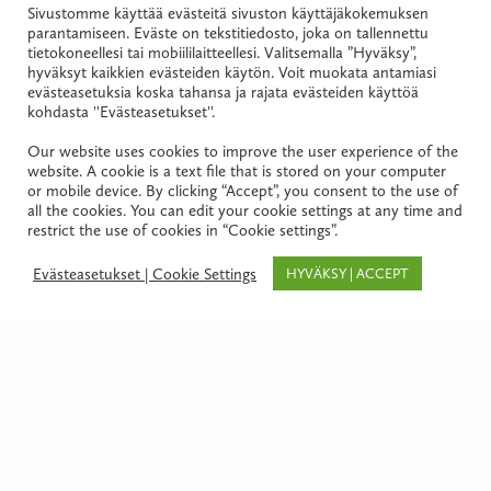
Sivustomme käyttää evästeitä sivuston käyttäjäkokemuksen
parantamiseen. Eväste on tekstitiedosto, joka on tallennettu
Keijo Kauppila
tietokoneellesi tai mobiililaitteellesi. Valitsemalla ”Hyväksy”,
hyväksyt kaikkien evästeiden käytön. Voit muokata antamiasi
Asianajaja, varatuomari, HHJ PJ, osakas
evästeasetuksia koska tahansa ja rajata evästeiden käyttöä
kohdasta ''Evästeasetukset''.
+358 40 068 7657
Our website uses cookies to improve the user experience of the
website. A cookie is a text file that is stored on your computer
or mobile device. By clicking “Accept”, you consent to the use of
keijo.kauppila@projuridica.fi
all the cookies. You can edit your cookie settings at any time and
restrict the use of cookies in “Cookie settings”.
LÄHETÄ VIESTI
Evästeasetukset | Cookie Settings
HYVÄKSY | ACCEPT
Vahvin erityisosaamiseni liittyy kiinteistö- ja