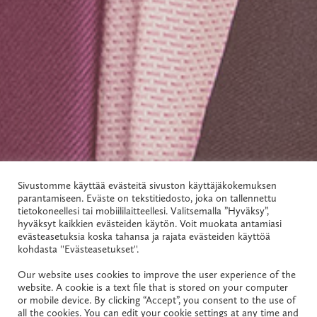
Keijo Kauppila
Sivustomme käyttää evästeitä sivuston käyttäjäkokemuksen
parantamiseen. Eväste on tekstitiedosto, joka on tallennettu
tietokoneellesi tai mobiililaitteellesi. Valitsemalla ”Hyväksy”,
Attorney-at-Law, Trained on the Bench, CBM,
hyväksyt kaikkien evästeiden käytön. Voit muokata antamiasi
Partner
evästeasetuksia koska tahansa ja rajata evästeiden käyttöä
kohdasta ''Evästeasetukset''.
+358 40 068 7657
Our website uses cookies to improve the user experience of the
website. A cookie is a text file that is stored on your computer
or mobile device. By clicking “Accept”, you consent to the use of
keijo.kauppila@projuridica.fi
all the cookies. You can edit your cookie settings at any time and