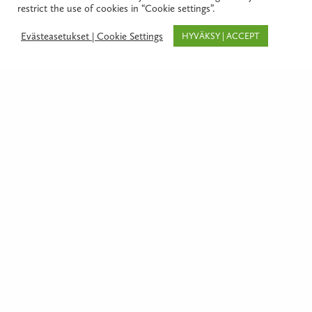
restrict the use of cookies in “Cookie settings”.
SEND A MESSAGE
Evästeasetukset | Cookie Settings
HYVÄKSY | ACCEPT
I help our clients mainly with real estate and
housing transaction disputes, as well as
construction law, which I have a strong
background in, thanks to my law studies and
substantial work experience in these fields. For
me, our customers come first, and I feel I have
succeeded only when their problem has been
solved. Being a fairly good judge of character is