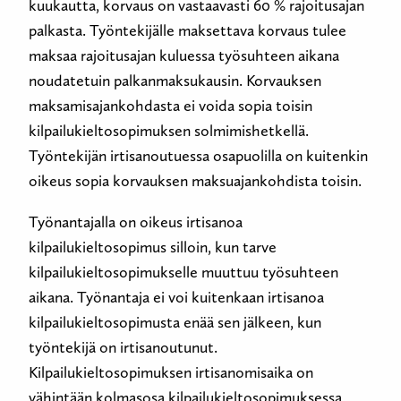
kuukautta, korvaus on vastaavasti 60 % rajoitusajan
palkasta. Työntekijälle maksettava korvaus tulee
maksaa rajoitusajan kuluessa työsuhteen aikana
noudatetuin palkanmaksukausin. Korvauksen
maksamisajankohdasta ei voida sopia toisin
kilpailukieltosopimuksen solmimishetkellä.
Työntekijän irtisanoutuessa osapuolilla on kuitenkin
oikeus sopia korvauksen maksuajankohdista toisin.
Työnantajalla on oikeus irtisanoa
kilpailukieltosopimus silloin, kun tarve
kilpailukieltosopimukselle muuttuu työsuhteen
aikana. Työnantaja ei voi kuitenkaan irtisanoa
kilpailukieltosopimusta enää sen jälkeen, kun
työntekijä on irtisanoutunut.
Kilpailukieltosopimuksen irtisanomisaika on
vähintään kolmasosa kilpailukieltosopimuksessa