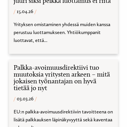
juuri siksi pelkkä luottamus ei riitä
15.04.26
Yrityksen omistaminen yhdessä muiden kanssa
perustuu luottamukseen. Yhtiökumppanit
luottavat, että...
Palkka-avoimuusdirektiivi tuo
muutoksia yritysten arkeen – mitä
jokaisen työnantajan on hyvä
tietää jo nyt
03.03.26
EU:n palkka-avoimuusdirektiivin tavoitteena on
lisätä palkkauksen läpinäkyvyyttä sekä kaventaa