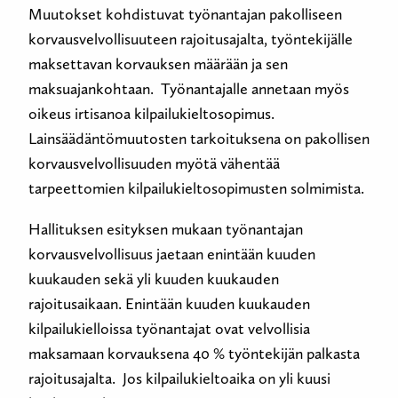
Muutokset kohdistuvat työnantajan pakolliseen
korvausvelvollisuuteen rajoitusajalta, työntekijälle
maksettavan korvauksen määrään ja sen
maksuajankohtaan. Työnantajalle annetaan myös
oikeus irtisanoa kilpailukieltosopimus.
Lainsäädäntömuutosten tarkoituksena on pakollisen
korvausvelvollisuuden myötä vähentää
tarpeettomien kilpailukieltosopimusten solmimista.
Hallituksen esityksen mukaan työnantajan
korvausvelvollisuus jaetaan enintään kuuden
kuukauden sekä yli kuuden kuukauden
rajoitusaikaan. Enintään kuuden kuukauden
kilpailukielloissa työnantajat ovat velvollisia
maksamaan korvauksena 40 % työntekijän palkasta
rajoitusajalta. Jos kilpailukieltoaika on yli kuusi