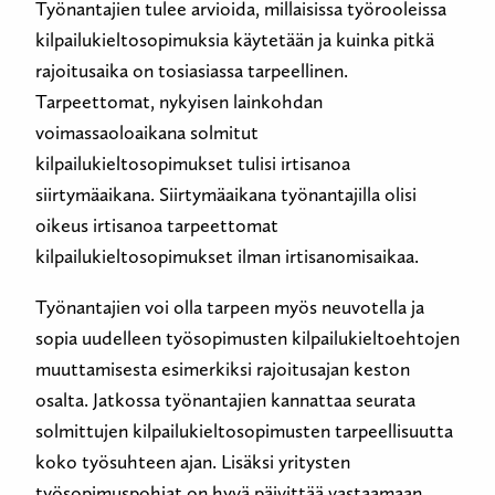
Työnantajien tulee arvioida, millaisissa työrooleissa
kilpailukieltosopimuksia käytetään ja kuinka pitkä
rajoitusaika on tosiasiassa tarpeellinen.
Tarpeettomat, nykyisen lainkohdan
voimassaoloaikana solmitut
kilpailukieltosopimukset tulisi irtisanoa
siirtymäaikana. Siirtymäaikana työnantajilla olisi
oikeus irtisanoa tarpeettomat
kilpailukieltosopimukset ilman irtisanomisaikaa.
Työnantajien voi olla tarpeen myös neuvotella ja
sopia uudelleen työsopimusten kilpailukieltoehtojen
muuttamisesta esimerkiksi rajoitusajan keston
osalta. Jatkossa työnantajien kannattaa seurata
solmittujen kilpailukieltosopimusten tarpeellisuutta
koko työsuhteen ajan. Lisäksi yritysten
työsopimuspohjat on hyvä päivittää vastaamaan